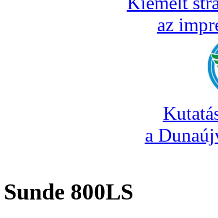
Kiemelt str
az impr
Kutatá
a Dunaúj
Sunde 800LS