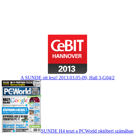
A SUNDE ott lesz! 2013.03.05-09, Hall 3-G04/2
SUNDE H4 teszt a PCWorld októberi számában