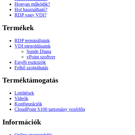
Hogyan működik?
Hol használható?
RDP vagy VDI?
Termékek
RDP termináljaink
VDI megoldásaink
Sunde Diana
vPoint szoftver
Egyéb eszközök
Felhő szolgáltatás
Terméktámogatás
Letöltések
Videók
Konfigurációk
CloudPoint S100 tartomány vezérlőn
Információk
Online megrendelés