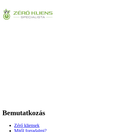
Bemutatkozás
Zéró kliensek
Mitől forradalmi?